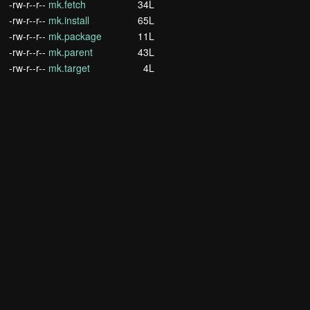
-rw-r--r--
mk.fetch
34L
-rw-r--r--
mk.install
65L
-rw-r--r--
mk.package
11L
-rw-r--r--
mk.parent
43L
-rw-r--r--
mk.target
4L