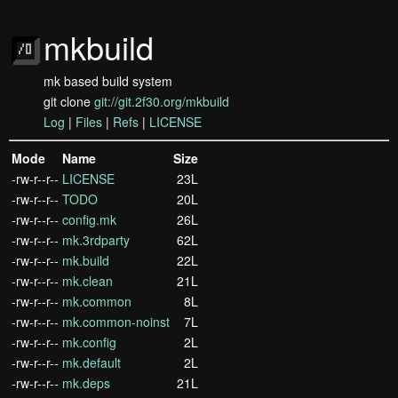
mkbuild
mk based build system
git clone
git://git.2f30.org/mkbuild
Log
|
Files
|
Refs
|
LICENSE
Mode
Name
Size
-rw-r--r--
LICENSE
23L
-rw-r--r--
TODO
20L
-rw-r--r--
config.mk
26L
-rw-r--r--
mk.3rdparty
62L
-rw-r--r--
mk.build
22L
-rw-r--r--
mk.clean
21L
-rw-r--r--
mk.common
8L
-rw-r--r--
mk.common-noinst
7L
-rw-r--r--
mk.config
2L
-rw-r--r--
mk.default
2L
-rw-r--r--
mk.deps
21L