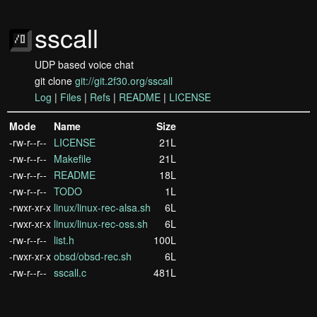
sscall
UDP based voice chat
git clone
git://git.2f30.org/sscall
Log
|
Files
|
Refs
|
README
|
LICENSE
Mode
Name
Size
-rw-r--r--
LICENSE
21L
-rw-r--r--
Makefile
21L
-rw-r--r--
README
18L
-rw-r--r--
TODO
1L
-rwxr-xr-x
linux/linux-rec-alsa.sh
6L
-rwxr-xr-x
linux/linux-rec-oss.sh
6L
-rw-r--r--
list.h
100L
-rwxr-xr-x
obsd/obsd-rec.sh
6L
-rw-r--r--
sscall.c
481L