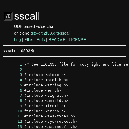
sscall
UDP based voice chat
git clone
git://git.2f30.org/sscall
Log
|
Files
|
Refs
|
README
|
LICENSE
sscall.c (10503B)
      1
      2
      3
      4
      5
      6
      7
      8
      9
     10
     11
     12
     13