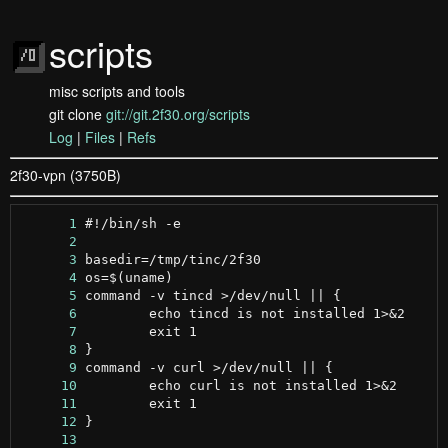
scripts
misc scripts and tools
git clone
git://git.2f30.org/scripts
Log
|
Files
|
Refs
2f30-vpn (3750B)
      1
      2
      3
      4
      5
      6
      7
      8
      9
     10
     11
     12
     13