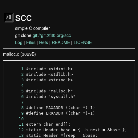
scc
simple C compiler
git clone
git://git.2f30.org/scc
Log
|
Files
|
Refs
|
README
|
LICENSE
malloc.c (3029B)
      1
      2
      3
      4
      5
      6
      7
      8
      9
     10
     11
     12
     13