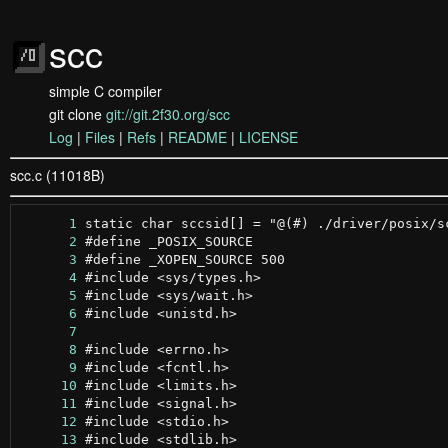
scc
simple C compiler
git clone
git://git.2f30.org/scc
Log
|
Files
|
Refs
|
README
|
LICENSE
scc.c (11018B)
      1
      2
      3
      4
      5
      6
      7
      8
      9
     10
     11
     12
     13