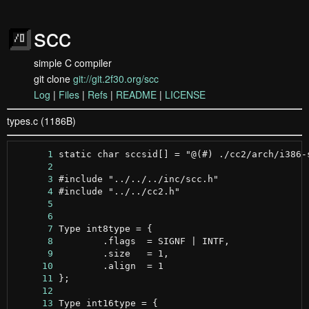
scc
simple C compiler
git clone
git://git.2f30.org/scc
Log
|
Files
|
Refs
|
README
|
LICENSE
types.c (1186B)
      1
      2
      3
      4
      5
      6
      7
      8
      9
     10
     11
     12
     13