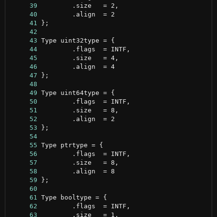
     39
     40
     41
     42
     43
     44
     45
     46
     47
     48
     49
     50
     51
     52
     53
     54
     55
     56
     57
     58
     59
     60
     61
     62
     63