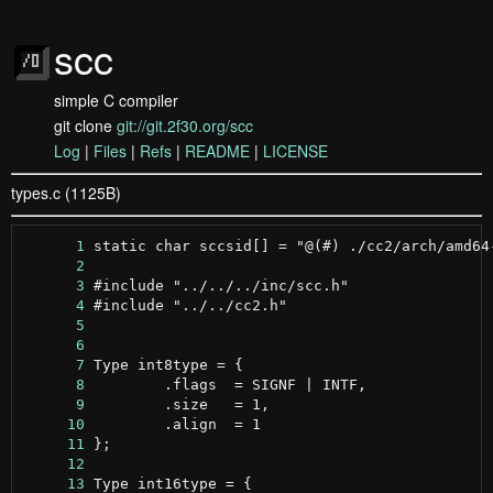
scc
simple C compiler
git clone
git://git.2f30.org/scc
Log
|
Files
|
Refs
|
README
|
LICENSE
types.c (1125B)
      1
      2
      3
      4
      5
      6
      7
      8
      9
     10
     11
     12
     13