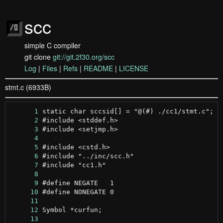
scc
simple C compiler
git clone
git://git.2f30.org/scc
Log
|
Files
|
Refs
|
README
|
LICENSE
stmt.c (6933B)
      1
      2
      3
      4
      5
      6
      7
      8
      9
     10
     11
     12
     13