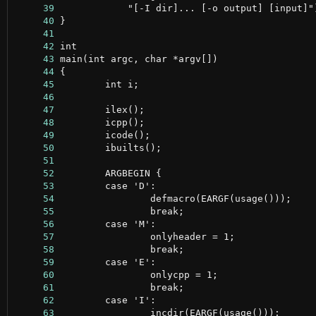
     39
     40
     41
     42
     43
     44
     45
     46
     47
     48
     49
     50
     51
     52
     53
     54
     55
     56
     57
     58
     59
     60
     61
     62
     63