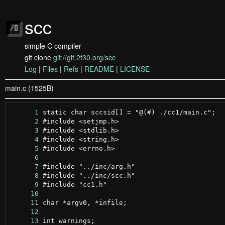
scc
simple C compiler
git clone
git://git.2f30.org/scc
Log
|
Files
|
Refs
|
README
|
LICENSE
main.c (1525B)
      1
      2
      3
      4
      5
      6
      7
      8
      9
     10
     11
     12
     13