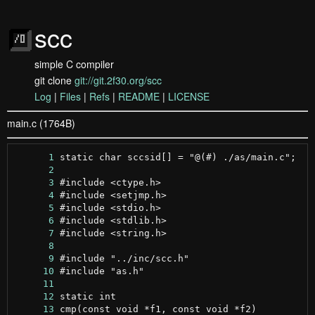
scc
simple C compiler
git clone
git://git.2f30.org/scc
Log
|
Files
|
Refs
|
README
|
LICENSE
main.c (1764B)
      1
      2
      3
      4
      5
      6
      7
      8
      9
     10
     11
     12
     13