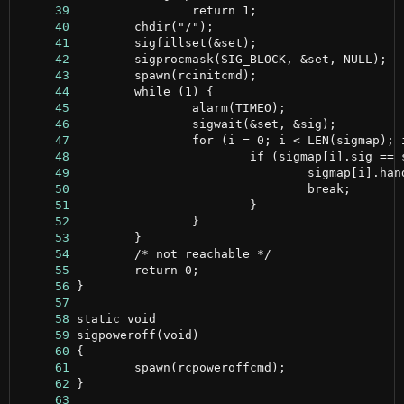
     39
     40
     41
     42
     43
     44
     45
     46
     47
     48
     49
     50
     51
     52
     53
     54
     55
     56
     57
     58
     59
     60
     61
     62
     63