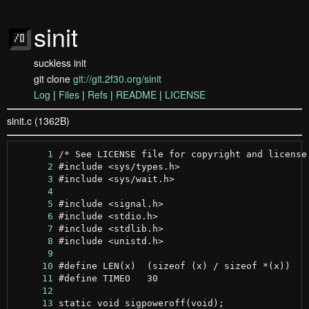
sinit
suckless init
git clone
git://git.2f30.org/sinit
Log
|
Files
|
Refs
|
README
|
LICENSE
sinit.c (1362B)
      1
      2
      3
      4
      5
      6
      7
      8
      9
     10
     11
     12
     13