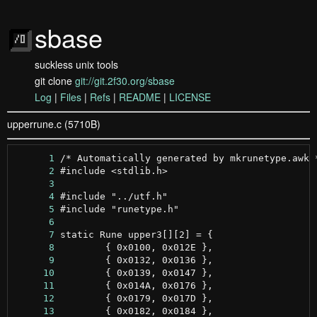
sbase
suckless unix tools
git clone
git://git.2f30.org/sbase
Log
|
Files
|
Refs
|
README
|
LICENSE
upperrune.c (5710B)
      1
      2
      3
      4
      5
      6
      7
      8
      9
     10
     11
     12
     13