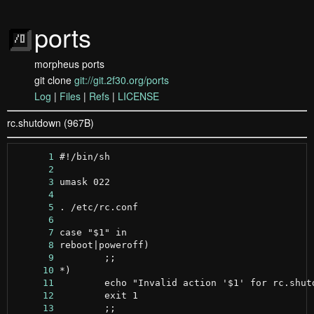
ports
morpheus ports
git clone
git://git.2f30.org/ports
Log
|
Files
|
Refs
|
LICENSE
rc.shutdown (967B)
      1
      2
      3
      4
      5
      6
      7
      8
      9
     10
     11
     12
     13