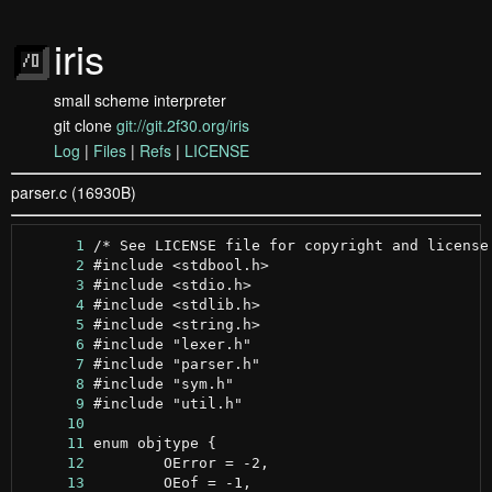
iris
small scheme interpreter
git clone
git://git.2f30.org/iris
Log
|
Files
|
Refs
|
LICENSE
parser.c (16930B)
      1
      2
      3
      4
      5
      6
      7
      8
      9
     10
     11
     12
     13