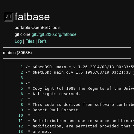
fatbase
portable OpenBSD tools
git clone
git://git.2f30.org/fatbase
Log
|
Files
|
Refs
main.c (8053B)
      1
      2
      3
      4
      5
      6
      7
      8
      9
     10
     11
     12
     13