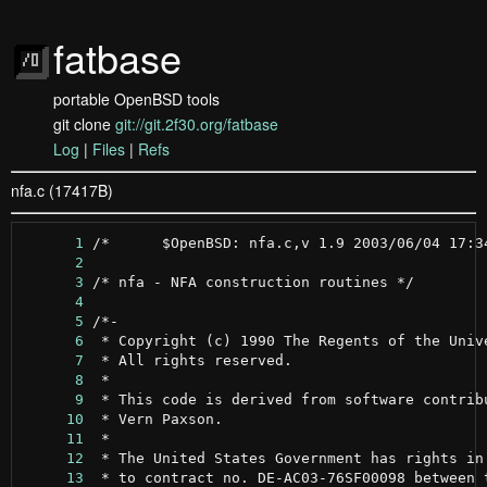
fatbase
portable OpenBSD tools
git clone
git://git.2f30.org/fatbase
Log
|
Files
|
Refs
nfa.c (17417B)
      1
      2
      3
      4
      5
      6
      7
      8
      9
     10
     11
     12
     13