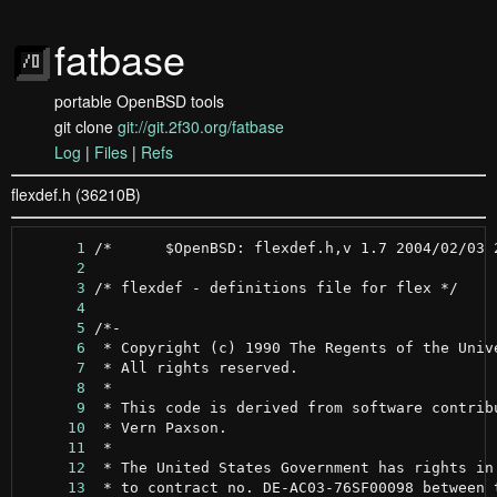
fatbase
portable OpenBSD tools
git clone
git://git.2f30.org/fatbase
Log
|
Files
|
Refs
flexdef.h (36210B)
      1
      2
      3
      4
      5
      6
      7
      8
      9
     10
     11
     12
     13