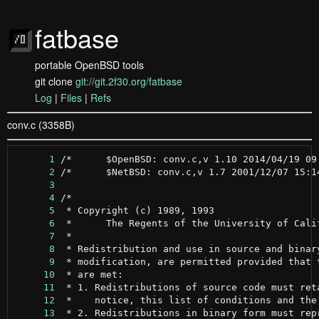
fatbase
portable OpenBSD tools
git clone
git://git.2f30.org/fatbase
Log
|
Files
|
Refs
conv.c (3358B)
      1
      2
      3
      4
      5
      6
      7
      8
      9
     10
     11
     12
     13