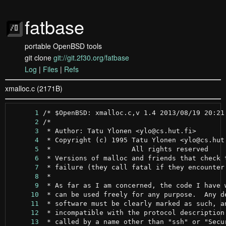
fatbase
portable OpenBSD tools
git clone
git://git.2f30.org/fatbase
Log
|
Files
|
Refs
xmalloc.c (2171B)
      1
      2
      3
      4
      5
      6
      7
      8
      9
     10
     11
     12
     13