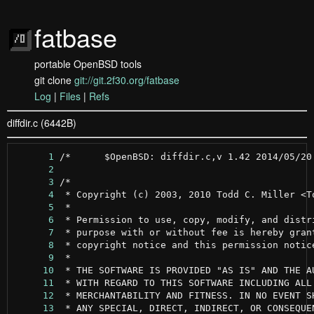
fatbase
portable OpenBSD tools
git clone
git://git.2f30.org/fatbase
Log
|
Files
|
Refs
diffdir.c (6442B)
      1
      2
      3
      4
      5
      6
      7
      8
      9
     10
     11
     12
     13