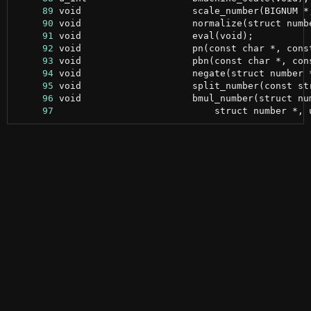
     89
     90
     91
     92
     93
     94
     95
     96
     97