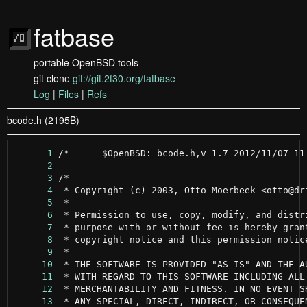
fatbase
portable OpenBSD tools
git clone
git://git.2f30.org/fatbase
Log
|
Files
|
Refs
bcode.h (2195B)
      1
      2
      3
      4
      5
      6
      7
      8
      9
     10
     11
     12
     13