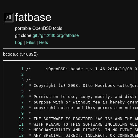
fatbase
portable OpenBSD tools
git clone
git://git.2f30.org/fatbase
Log
|
Files
|
Refs
bcode.c (31689B)
      1
      2
      3
      4
      5
      6
      7
      8
      9
     10
     11
     12
     13