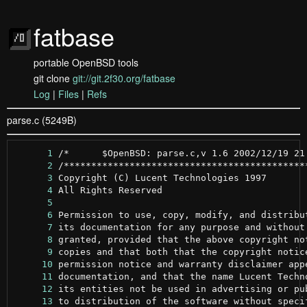
fatbase
portable OpenBSD tools
git clone
git://git.2f30.org/fatbase
Log
|
Files
|
Refs
parse.c (5249B)
      1
      2
      3
      4
      5
      6
      7
      8
      9
     10
     11
     12
     13