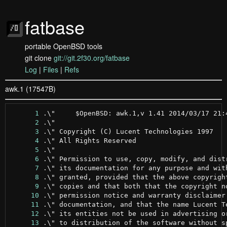
fatbase
portable OpenBSD tools
git clone
git://git.2f30.org/fatbase
Log
|
Files
|
Refs
awk.1 (17547B)
      1
      2
      3
      4
      5
      6
      7
      8
      9
     10
     11
     12
     13